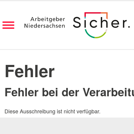
Fehler
Startseite
Ausbildun
Berufsvorbereitung nach dem Studium
Aktuelle 
Digitalisierung
Praktika
Fehler bei der Verarbei
Dienststellen
Messen
Blog
Onlinebe
Berufe-Übersicht
Diese Ausschreibung ist nicht verfügbar.