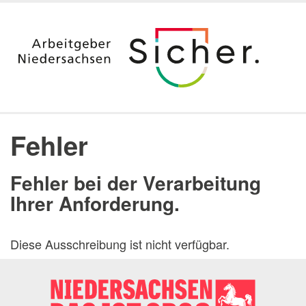
Startseite
Ausbildung
Fehler
Duales Studium & Stipendium
Berufsvorbereitung nach dem Studium
Fehler bei der Verarbeitung
Aktuelle Angebote
Ihrer Anforderung.
Jura
Digitalisierung
Diese Ausschreibung ist nicht verfügbar.
Praktika
Arbeitgeber Land Niedersachsen
Dienststellen
Messen