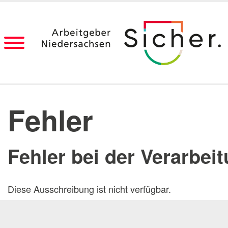
Fehler
Startseite
Ausbildun
Berufsvorbereitung nach dem Studium
Aktuelle 
Digitalisierung
Praktika
Fehler bei der Verarbei
Dienststellen
Messen
Blog
Onlinebe
Berufe-Übersicht
Diese Ausschreibung ist nicht verfügbar.