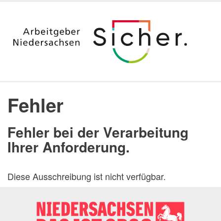
Startseite
Ausbildung
Fehler
Duales Studium & Stipendium
Berufsvorbereitung nach dem Studium
Fehler bei der Verarbeitung
Aktuelle Angebote
Ihrer Anforderung.
Jura
Digitalisierung
Diese Ausschreibung ist nicht verfügbar.
Praktika
Arbeitgeber Land Niedersachsen
Dienststellen
Messen