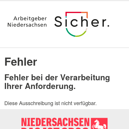
Startseite
Ausbildung
Fehler
Duales Studium & Stipendium
Berufsvorbereitung nach dem Studium
Fehler bei der Verarbeitung
Aktuelle Angebote
Ihrer Anforderung.
Jura
Digitalisierung
Diese Ausschreibung ist nicht verfügbar.
Praktika
Arbeitgeber Land Niedersachsen
Dienststellen
Messen