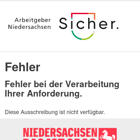
Startseite
Ausbildung
Fehler
Duales Studium & Stipendium
Berufsvorbereitung nach dem Studium
Fehler bei der Verarbeitung
Aktuelle Angebote
Ihrer Anforderung.
Jura
Digitalisierung
Diese Ausschreibung ist nicht verfügbar.
Praktika
Arbeitgeber Land Niedersachsen
Dienststellen
Messen