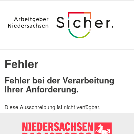
Startseite
Ausbildung
Fehler
Duales Studium & Stipendium
Berufsvorbereitung nach dem Studium
Fehler bei der Verarbeitung
Aktuelle Angebote
Ihrer Anforderung.
Jura
Digitalisierung
Diese Ausschreibung ist nicht verfügbar.
Praktika
Arbeitgeber Land Niedersachsen
Dienststellen
Messen