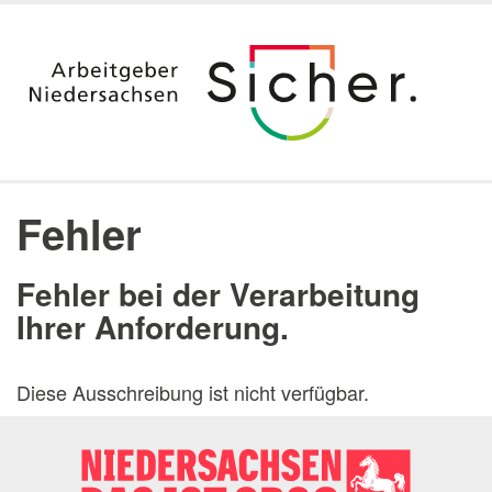
Startseite
Ausbildung
Fehler
Duales Studium & Stipendium
Berufsvorbereitung nach dem Studium
Fehler bei der Verarbeitung
Aktuelle Angebote
Ihrer Anforderung.
Jura
Digitalisierung
Diese Ausschreibung ist nicht verfügbar.
Praktika
Arbeitgeber Land Niedersachsen
Dienststellen
Messen