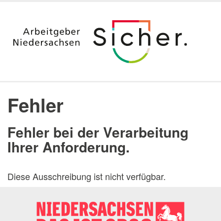
Startseite
Ausbildung
Fehler
Duales Studium & Stipendium
Berufsvorbereitung nach dem Studium
Fehler bei der Verarbeitung
Aktuelle Angebote
Ihrer Anforderung.
Jura
Digitalisierung
Diese Ausschreibung ist nicht verfügbar.
Praktika
Arbeitgeber Land Niedersachsen
Dienststellen
Messen