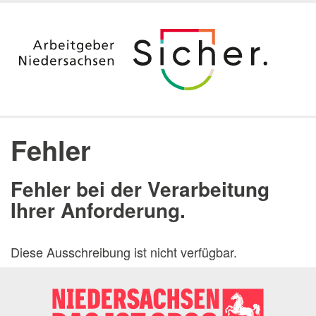
Startseite
Ausbildung
Fehler
Duales Studium & Stipendium
Berufsvorbereitung nach dem Studium
Fehler bei der Verarbeitung
Aktuelle Angebote
Ihrer Anforderung.
Jura
Digitalisierung
Diese Ausschreibung ist nicht verfügbar.
Praktika
Arbeitgeber Land Niedersachsen
Dienststellen
Messen